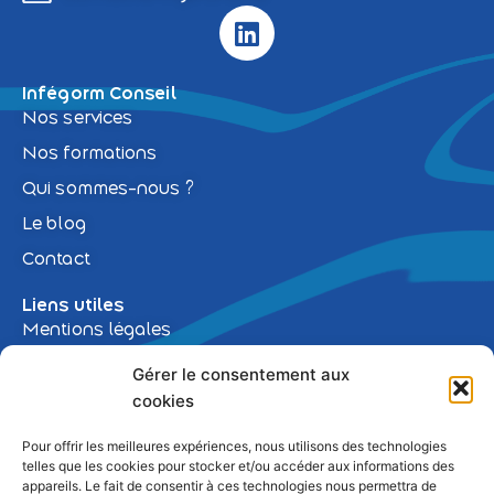
L
i
n
Infégorm Conseil
k
Nos services
e
d
Nos formations
i
Qui sommes-nous ?
n
Le blog
Contact
Liens utiles
Mentions légales
Politique de confidentialité
Gérer le consentement aux
cookies
Ce site a été financé
Création et conception
Pour offrir les meilleures expériences, nous utilisons des technologies
avec l’aide du FEDER
Agence Digitale Iroko
et
telles que les cookies pour stocker et/ou accéder aux informations des
(REACT-UE), dans le
Green Marketing
appareils. Le fait de consentir à ces technologies nous permettra de