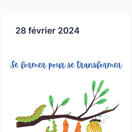
28 février 2024
Se
former
pour
se
transformer !